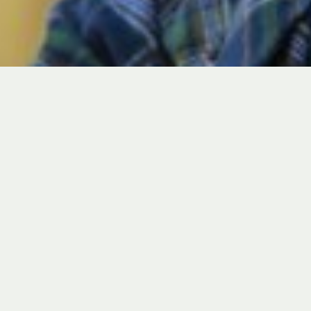
NORWICH RÜSSE
Für Sie im Landtag Nordrhein-Westfalens
NORWICH RÜSSE
STARTSEITE
Leidenschaft für das Land.